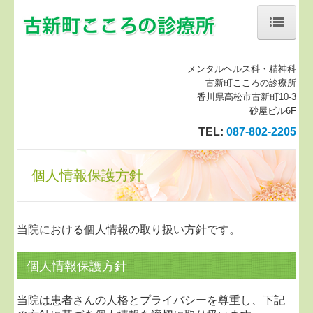
ホーム
メンタルヘルス科・精神科
古新町こころの診療所
当院について
香川県高松市古新町10-3
砂屋ビル6F
初診の方へ
TEL:
087-802-2205
思春期外来
個人情報保護方針
診療案内
地図、交通案内
当院における個人情報の取り扱い方針です。
個人情報保護方針
個人情報保護方針
Blog
当院は患者さんの人格とプライバシーを尊重し、下記