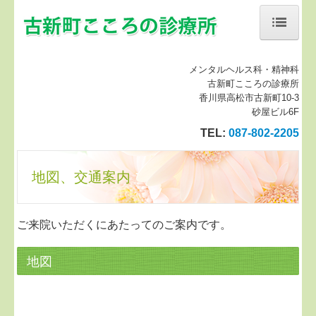
ホーム
メンタルヘルス科・精神科
古新町こころの診療所
当院について
香川県高松市古新町10-3
砂屋ビル6F
初診の方へ
TEL:
087-802-2205
思春期外来
地図、交通案内
診療案内
地図、交通案内
ご来院いただくにあたってのご案内です。
個人情報保護方針
地図
Blog